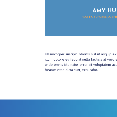
Y
AMY HU
A
PLASTIC SURGERY, COSM
B
O
U
Ullamcorper suscipit lobortis nisl ut aliquip 
T
illum dolore eu feugiat nulla facilisis at vero
unde omnis iste natus error sit voluptatem ac
M
beatae vitae dicta sunt, explicabo.
E
G
A
L