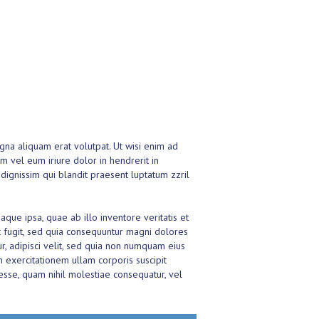
gna aliquam erat volutpat. Ut wisi enim ad
m vel eum iriure dolor in hendrerit in
 dignissim qui blandit praesent luptatum zzril
ue ipsa, quae ab illo inventore veritatis et
ut fugit, sed quia consequuntur magni dolores
r, adipisci velit, sed quia non numquam eius
exercitationem ullam corporis suscipit
esse, quam nihil molestiae consequatur, vel