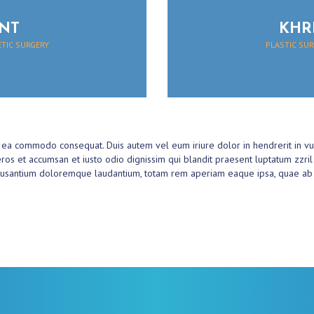
NT
KHR
ETIC SURGERY
PLASTIC SUR
ex ea commodo consequat. Duis autem vel eum iriure dolor in hendrerit in vu
 eros et accumsan et iusto odio dignissim qui blandit praesent luptatum zzril
cusantium doloremque laudantium, totam rem aperiam eaque ipsa, quae ab ill