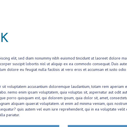
CK
iscing elit, sed diam nonummy nibh euismod tincidunt ut laoreet dolore ma
corper suscipit lobortis nisl ut aliquip ex ea commodo consequat. Duis aute
lum dolore eu feugiat nulla facilisis at vero eros et accumsan et iusto odio
ror sit voluptatem accusantium doloremque laudantium, totam rem aperiam eaq
icabo. nemo enim ipsam voluptatem, quia voluptas sit, aspernatur aut odit a
que porro quisquam est, qui dolorem ipsum, quia dolor sit, amet, consectetu
agnam aliquam quaerat voluptatem. ut enim ad minima veniam, quis nostrum 
sequatur? quis autem vel eum iure reprehenderit, qui in ea voluptate velit 
la pariatur.