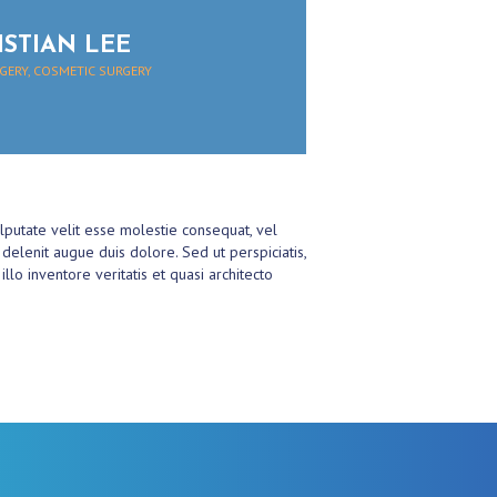
ISTIAN LEE
GERY, COSMETIC SURGERY
lputate velit esse molestie consequat, vel
 delenit augue duis dolore. Sed ut perspiciatis,
o inventore veritatis et quasi architecto