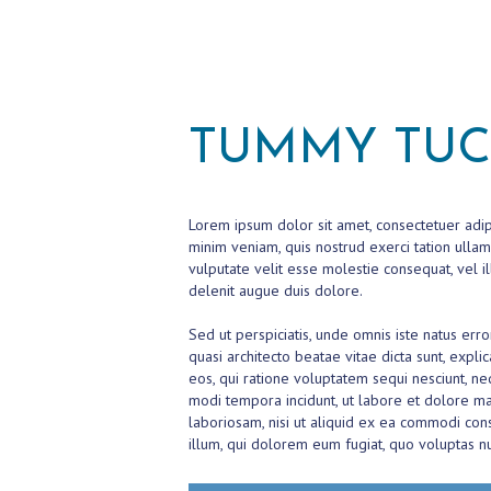
H
O
M
TUMMY TU
E
S
Lorem ipsum dolor sit amet, consectetuer adip
minim veniam, quis nostrud exerci tation ullam
U
vulputate velit esse molestie consequat, vel il
delenit augue duis dolore.
R
Sed ut perspiciatis, unde omnis iste natus er
quasi architecto beatae vitae dicta sunt, expl
G
eos, qui ratione voluptatem sequi nesciunt, ne
modi tempora incidunt, ut labore et dolore m
E
laboriosam, nisi ut aliquid ex ea commodi con
illum, qui dolorem eum fugiat, quo voluptas nul
R