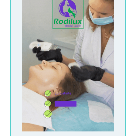
R
O
M
Â
N
Ă