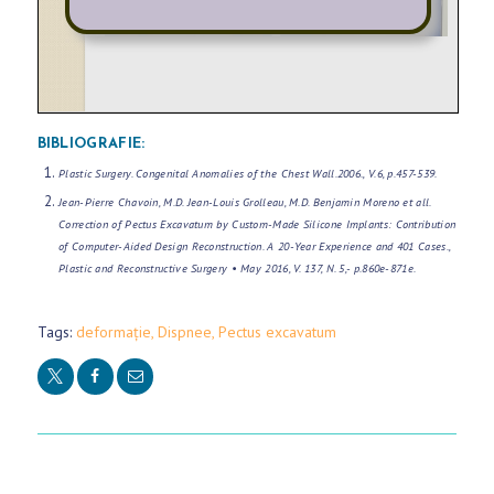
A
C
A
BIBLIOGRAFIE:
Plastic Surgery. Congenital Anomalies of the Chest Wall.2006., V.6, p.457-539.
S
Jean-Pierre Chavoin, M.D. Jean-Louis Grolleau, M.D. Benjamin Moreno et all.
Ă
Correction of Pectus Excavatum by Custom-Made Silicone Implants: Contribution
C
of Computer-Aided Design Reconstruction. A 20-Year Experience and 401 Cases.,
Plastic and Reconstructive Surgery • May 2016, V. 137, N. 5,- p.860e-871e.
H
I
Tags:
deformație
,
Dispnee
,
Pectus excavatum
R
U
R
G
I