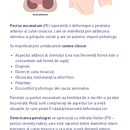
Pectus excavatum
(PE) reprezintă o deformație a peretelui
anterior al cutiei toracice, care se manifestă prin adâncirea
sternului și grilajului costal și are un puternic impact psihologic.
Se manifestă prin următoarele
semne clinice
:
Aspectul adâncit al sternului (cea mai frecventă formă este o
concavitate sub formă de cupă);
Dispnee;
Dureri în cutia toracică;
Oboseala, intoleranţă la efort fizic;
Palpitaţii;
Discomfort psihologic din cauza anomaliei.
Pacienții cu pectus excavatum au tendința de a sta într-o poziție
încovoiată. Mulți sunt complexați de aspectul lor și evită
situațiile, în care poate fi văzută/observată deformația lor.
Severitatea patologiei
se apreciază cu indicele Haller (PSI –
pectus severity index), care este raportul dintre diametrul intern
transvers al cutiei toracice şi cea mai scurtă distanţă antero-