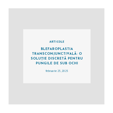
E
R
I
E
A
R
ARTICOLE
T
BLEFAROPLASTIA
TRANSCONJUNCTIVALĂ: O
I
SOLUȚIE DISCRETĂ PENTRU
C
PUNGILE DE SUB OCHI
O
februarie 25, 2025
L
E
M
A
S