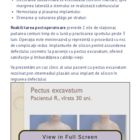
marginea laterală a sternului se realizează submuscular
Hemostaza și plasarea implantului
Drenarea și suturarea plăgii pe straturi
Reabilitarea postoperatoare
prevede 2 zile de staționar,
purtarea centurii timp de o lună și practicarea sportului peste 3
luni. Operația este miniinvazivă și reprezintă o procedură cu risc
de complicații redus. Implanturile de silicon permit ascunderea
defectului cosmetic la pacienții cu pectus excavatum, oferind
satisfacție și îmbunătățirea calității vieții.
Va prezentăm un caz clinic al unui pacient cu pectus excavatum
rezolvat prin intermediul plasării unui implant de silicon în
regiunea defectului:
View in Full Screen