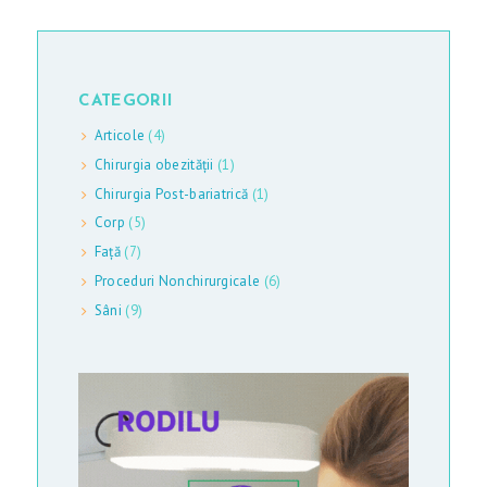
S
-
M
CATEGORII
E
Articole
(4)
D
Chirurgia obezității
(1)
I
Chirurgia Post-bariatrică
(1)
A
Corp
(5)
P
Față
(7)
Proceduri Nonchirurgicale
(6)
R
Sâni
(9)
E
Ț
U
R
I