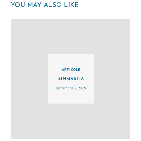
YOU MAY ALSO LIKE
E
D
E
S
P
R
E
ARTICOLE
M
SINMASTIA
I
septembrie 2, 2025
N
E
G
A
L