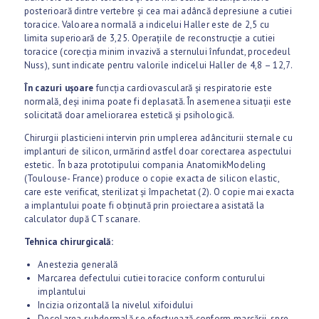
posterioară dintre vertebre şi cea mai adâncă depresiune a cutiei
toracice. Valoarea normală a indicelui Haller este de 2,5 cu
limita superioară de 3,25. Operaţiile de reconstrucţie a cutiei
toracice (corecţia minim invazivă a sternului înfundat, procedeul
Nuss), sunt indicate pentru valorile indicelui Haller de 4,8 – 12,7.
În cazuri ușoare
funcția cardiovasculară și respiratorie este
normală, deși inima poate fi deplasată. În asemenea situații este
solicitată doar ameliorarea estetică și psihologică.
Chirurgii plasticieni intervin prin umplerea adânciturii sternale cu
implanturi de silicon, urmărind astfel doar corectarea aspectului
estetic. În baza prototipului compania AnatomikModeling
(Toulouse- France) produce o copie exacta de silicon elastic,
care este verificat, sterilizat și împachetat (2). O copie mai exacta
a implantului poate fi obținută prin proiectarea asistată la
calculator după CT scanare.
Tehnica chirurgicală:
Anestezia generală
Marcarea defectului cutiei toracice conform conturului
implantului
Incizia orizontală la nivelul xifoidului
Decolarea subdermală se efectuează conform marcării, spre