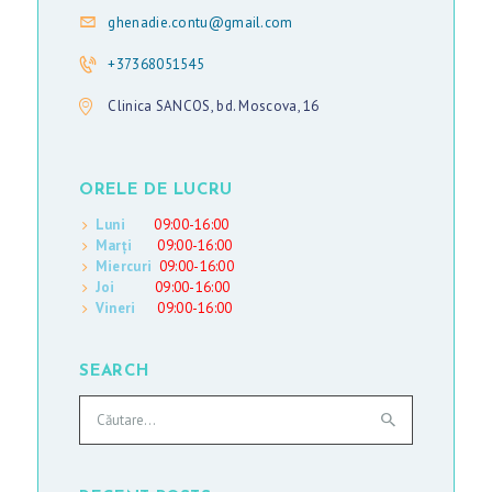
E
ghenadie.contu@gmail.com
D
+37368051545
I
Clinica SANCOS, bd. Moscova, 16
A
P
R
ORELE DE LUCRU
E
Luni
09:00-16:00
Marți
09:00-16:00
Ț
Miercuri
09:00-16:00
U
Joi
09:00-16:00
Vineri
09:00-16:00
R
I
SEARCH
Caută
R
după:
O
M