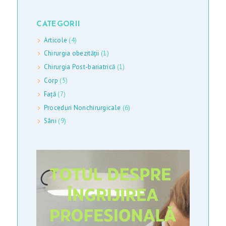
S
P
CATEGORII
R
Articole
(4)
Chirurgia obezității
(1)
E
Chirurgia Post-bariatrică
(1)
M
Corp
(5)
I
Față
(7)
N
Proceduri Nonchirurgicale
(6)
E
Sâni
(9)
G
A
L
E
R
I
E