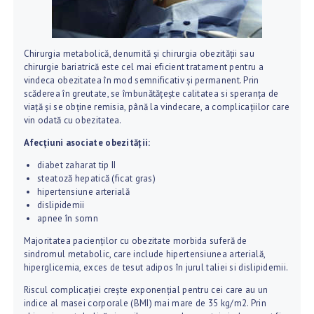
Chirurgia metabolică, denumită și chirurgia obezității sau
chirurgie bariatrică este cel mai eficient tratament pentru a
vindeca obezitatea în mod semnificativ și permanent. Prin
scăderea în greutate, se îmbunătățește calitatea si speranța de
viață și se obține remisia, până la vindecare, a complicațiilor care
vin odată cu obezitatea.
Afecțiuni asociate obezității:
diabet zaharat tip II
steatoză hepatică (ficat gras)
hipertensiune arterială
dislipidemii
apnee în somn
Majoritatea pacienților cu obezitate morbida suferă de
sindromul metabolic, care include hipertensiunea arterială,
hiperglicemia, exces de tesut adipos în jurul taliei si dislipidemii.
Riscul complicației crește exponențial pentru cei care au un
indice al masei corporale (BMI) mai mare de 35 kg/m2. Prin