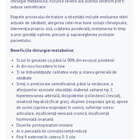
chirurgie metabolică, riscurile severe ale acestui sindrom pot fi
reduse semnificativ.
Etapele procesului de tratare a obezității include evaluarea stării
actuale de sănătate, alegerea celei mai bune soluții chirurgicale,
intervenția propriu-zisă, scăderea ponderală, menținerea în timp
a unei greutăți optime, precum și supravegherea evoluției
pacientului.
Beneficiile chirurgiei metabolice:
Scazi în greutate cu până la 90% din excesul ponderal
Ai din nou încredere în tine
Ți se îmbunătățește calitatea vieții și starea generală de
sănătate
Simți o ameliorare semnificativă, până la vindecare, a
afecțiunilor asociate obezității: diabetul zaharat tip 2,
hipertensiunea arterială, dislipidemie (colesterol crescut),
steatoză hepatică (ficat gras), dispnee (respirația grea), apnee
de somn (oprirea respirației în somn), suferințe osteo-
articulare, insuficiență venoasă cronică, insuficiență
hormonală ovariană.
Durerile postoperatorii minime
A
Ai o perioadă de convalescență redusă
Poți fi externat în cateva 3-5 zile