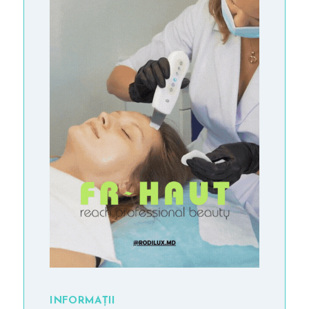
A
R
T
I
C
O
L
E
M
A
S
S
-
M
INFORMAȚII