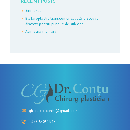
RECENT POSTS
Â
Sinmastia
N
Blefaroplastia transconjunctivală: o soluție
discretă pentru pungile de sub ochi
Ă
Asimetria mamara
ghenadie.contu@gmail.com
+373 68051545