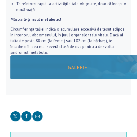
C
Te reîntorci rapid la activitățile tale obișnuite, doar că începi o
nouă viață.
A
Măsoară-ți risul metabolic!
S
Ă
Circumferința taliei indică o acumulare excesivă de țesut adipos
în interiorul abdomenului, în jurul organelor tale vitale. Dacă ai
C
talia de peste 88 cm (la femei) sau 102 cm (la bărbați), te
încadrezi în cea mai severă clasă de risc pentru a dezvolta
H
sindromul metabolic.
I
GALERIE
R
U
R
G
I
E
D
E