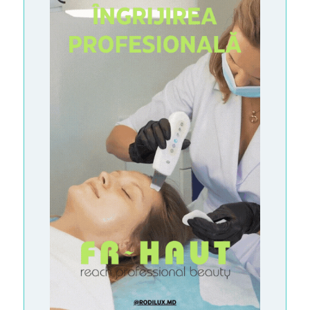
O
L
E
M
A
S
S
-
M
E
D
I
A
P
R