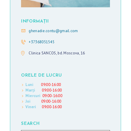
E
Ț
INFORMAȚII
U
ghenadie.contu@gmail.com
R
I
+37368051545
Clinica SANCOS, bd. Moscova, 16
R
O
ORELE DE LUCRU
M
Luni
09:00-16:00
Â
Marți
09:00-16:00
N
Miercuri
09:00-16:00
Joi
09:00-16:00
Ă
Vineri
09:00-16:00
SEARCH