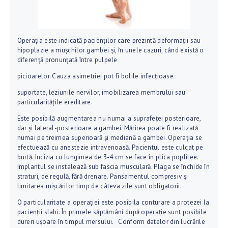
Operaţia este indicată pacienţilor care prezintă deformaţii sau
hipoplazie a muşchilor gambei şi, în unele cazuri, când există o
diferenţă pronunţată între pulpele
picioarelor. Cauza asimetriei pot fi bolile infecţioase
suportate, leziunile nervilor, imobilizarea membrului sau
particularităţile ereditare.
Este posibilă augmentarea nu numai a suprafeţei posterioare,
dar şi lateral-posterioare a gambei. Mărirea poate fi realizată
numai pe treimea superioară şi mediană a gambei. Operaţia se
efectuează cu anestezie intravenoasă. Pacientul este culcat pe
burtă. Incizia cu lungimea de 3-4 cm se face în plica poplitee.
Implantul se instalează sub fascia musculară. Plaga se închide în
straturi, de regulă, fără drenare. Pansamentul compresiv şi
limitarea mişcărilor timp de câteva zile sunt obligatorii.
O particularitate a operaţiei este posibila conturare a protezei la
pacienţii slabi. În primele săptămâni după operaţie sunt posibile
dureri ușoare în timpul mersului. Conform datelor din lucrările