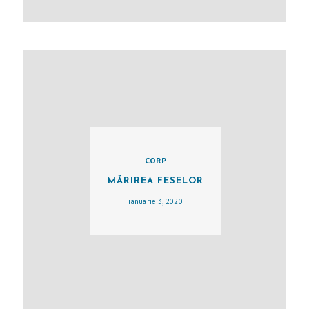
I
R
U
R
G
I
E
D
CORP
E
MĂRIREA FESELOR
S
ianuarie 3, 2020
P
R
E
M
I