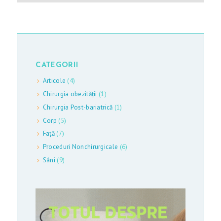
N
E
G
A
CATEGORII
L
Articole
(4)
E
Chirurgia obezității
(1)
R
Chirurgia Post-bariatrică
(1)
I
Corp
(5)
E
Față
(7)
Proceduri Nonchirurgicale
(6)
A
Sâni
(9)
R
T
I
C