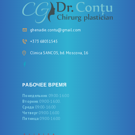
Л
И
С
ghenadie.contu@gmail.com
Т
+373 68051545
Clinica SANCOS, bd. Moscova, 16
Р
У
С
С
PАБОЧЕЕ ВРЕМЯ
К
Понедельник
09:00-16:00
И
Вторник
09:00-16:00.
Среда
09:00-16:00
Й
Четверг
09:00-16:00
Пятница
09:00-16:00