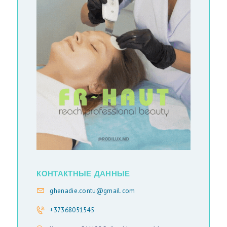
Р
А
Ц
И
Й
О
Х
И
Р
У
Р
КОНТАКТНЫЕ ДАННЫЕ
Г
ghenadie.contu@gmail.com
Е
Г
+37368051545
А