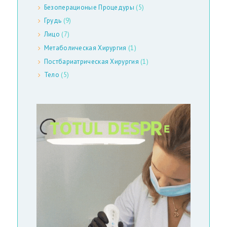
Безоперационые Процедуры
(5)
Грудь
(9)
Лицо
(7)
Д
Метаболическая Хирургия
(1)
Постбариатрическая Хирургия
(1)
О
Тело
(5)
М
О
Й
В
И
Д
Ы
О
П
Е