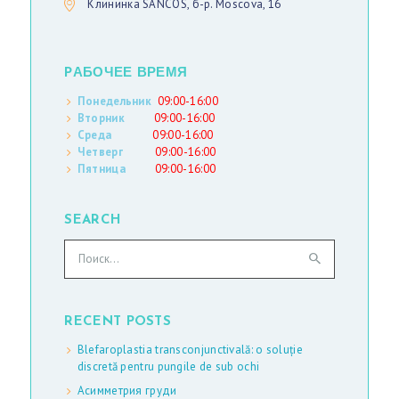
Клининка SANCOS, б-р. Moscova, 16
Л
Е
PАБОЧЕЕ ВРЕМЯ
Р
Понедельник
09:00-16:00
Е
Вторник
09:00-16:00
Я
Среда
09:00-16:00
Четверг
09:00-16:00
С
Пятница
09:00-16:00
Т
А
SEARCH
Т
Найти:
Ь
И
RECENT POSTS
С
Blefaroplastia transconjunctivală: o soluție
Т
discretă pentru pungile de sub ochi
А
Асимметрия груди