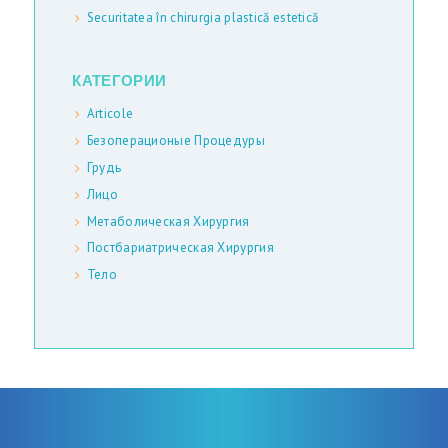
Т
Securitatea în chirurgia plastică estetică
Ь
И
КАТЕГОРИИ
М
Articole
Ы
Безоперационые Процедуры
В
Грудь
Лицо
С
Метаболическая Хирургия
М
Постбариатрическая Хирургия
И
Тело
П
Р
А
Й
С
-