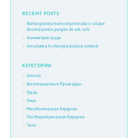
RECENT POSTS
Blefaroplastia transconjunctivală: o soluție
discretă pentru pungile de sub ochi
Асимметрия груди
Securitatea în chirurgia plastică estetică
КАТЕГОРИИ
Articole
Безоперационые Процедуры
Грудь
Лицо
Метаболическая Хирургия
Постбариатрическая Хирургия
Тело