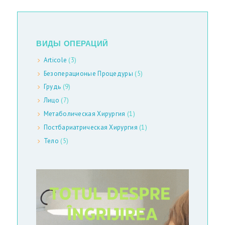
Е
Р
Е
ВИДЫ ОПЕРАЦИЙ
Я
Articole
(3)
С
Безоперационые Процедуры
(5)
Т
Грудь
(9)
Лицо
(7)
А
Метаболическая Хирургия
(1)
Т
Постбариатрическая Хирургия
(1)
Ь
Тело
(5)
И
С
Т
А
Т