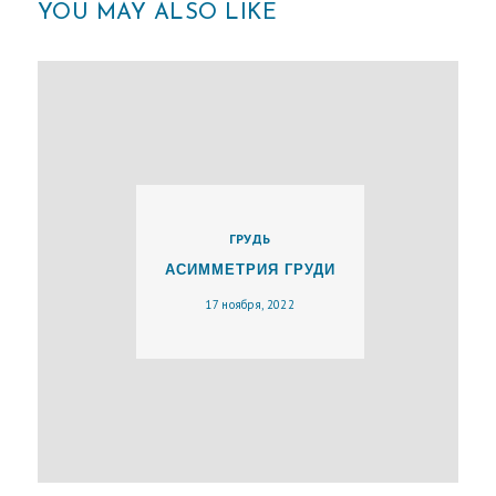
YOU MAY ALSO LIKE
Д
О
М
О
Й
В
ГРУДЬ
И
АСИММЕТРИЯ ГРУДИ
Д
17 ноября, 2022
Ы
О
П
Е
Р