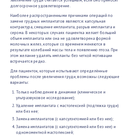
Увеличение груди считается успешным, если оно приносит
долгосрочное удовлетворение.
Наиболее распространенными причинами операций по
замене грудных имплантатов являются: капсульная
контрактура, смещение имплантата, разрыв имплантата и
серома. В некоторых случаях пациентка желает больший
объем имплантата или она не удовлетворена формой
молочных желез, которые со временем меняются в
результате колебаний массы тела и появлению птоза. При
этом желание удалять импланты без четкой мотивации
встречается редко.
Для пациенток, которые испытывают определённые
проблемы после увеличения груди, возможны следующие
варианты:
Только наблюдение в динамике (клиническое и
ультразвуковое исследование);
Удаление имплантата с мастопексией (подтяжка груди)
или без нее;
Замена имплантатов (с капсулэктомией или без нее);
Замена имплантатов (с капсулэктомией или без нее) и
одномоментной мастопексией;