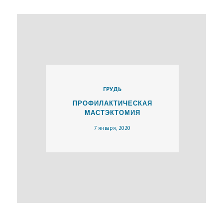
А
Ц
И
Й
О
Х
ГРУДЬ
И
ПРОФИЛАКТИЧЕСКАЯ
Р
МАСТЭКТОМИЯ
У
7 января, 2020
Р
Г
Е
Г
А
Л