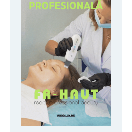
Ь
И
М
Ы
В
С
М
И
П
Р
А
Й
С
-
Л