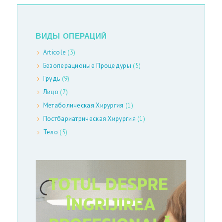
Т
А
Т
ВИДЫ ОПЕРАЦИЙ
Ь
Articole
(3)
И
Безоперационые Процедуры
(5)
Грудь
(9)
С
Лицо
(7)
Т
Метаболическая Хирургия
(1)
А
Постбариатрическая Хирургия
(1)
Т
Тело
(5)
Ь
И
М
Ы
В
С