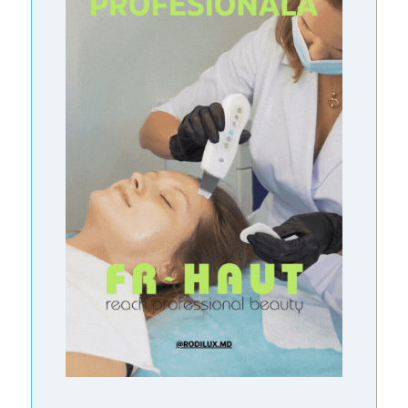
М
И
П
Р
А
Й
С
-
Л
И
С
Т
Р