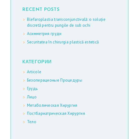
RECENT POSTS
Blefaroplastia transconjunctivală: o soluție
discretă pentru pungile de sub ochi
Асимметрия груди
Securitatea în chirurgia plastică estetică
КАТЕГОРИИ
Articole
Безоперационые Процедуры
Грудь
Лицо
Метаболическая Хирургия
Постбариатрическая Хирургия
Тело