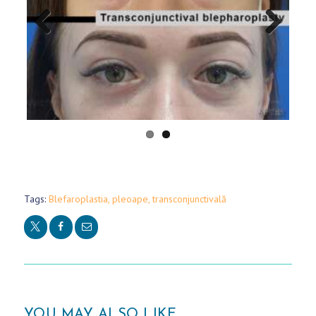
Previo
Next
us
Tags:
Blefaroplastia
,
pleoape
,
transconjunctivală
Д
О
М
О
YOU MAY ALSO LIKE