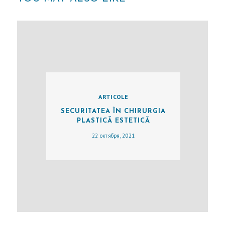
Й
В
И
Д
Ы
О
ARTICOLE
П
SECURITATEA ÎN CHIRURGIA
Е
PLASTICĂ ESTETICĂ
Р
22 октября, 2021
А
Ц
И
Й
О
Х