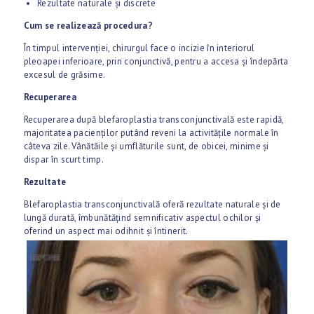
Rezultate naturale și discrete
Cum se realizează procedura?
În timpul intervenției, chirurgul face o incizie în interiorul
pleoapei inferioare, prin conjunctivă, pentru a accesa și îndepărta
excesul de grăsime.
Recuperarea
Recuperarea după blefaroplastia transconjunctivală este rapidă,
majoritatea pacienților putând reveni la activitățile normale în
câteva zile. Vânătăile și umflăturile sunt, de obicei, minime și
dispar în scurt timp.
Rezultate
Blefaroplastia transconjunctivală oferă rezultate naturale și de
lungă durată, îmbunătățind semnificativ aspectul ochilor și
oferind un aspect mai odihnit și întinerit.