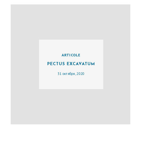
И
Р
У
Р
Г
Е
ARTICOLE
PECTUS EXCAVATUM
Г
31 октября, 2020
А
Л
Е
Р
Е
Я
С